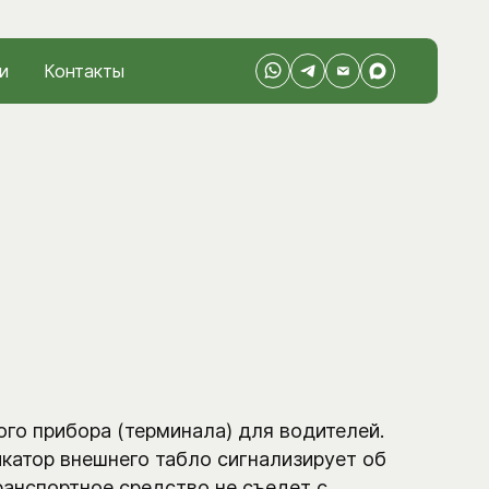
и
Контакты
го прибора (терминала) для водителей.
катор внешнего табло сигнализирует об
ранспортное средство не съедет с