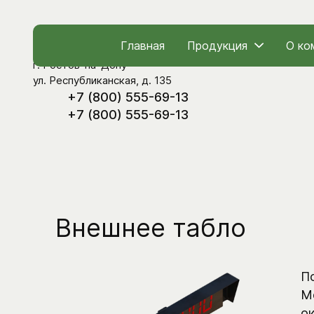
Главная
Продукция
О ко
г. Ростов-на-Дону
ул. Республиканская, д. 135
+7 (800) 555-69-13
+7 (800) 555-69-13
Весовое
программное
обеспечение и
Внешнее табло
автоматизация
nais-intex@nais.ru
support@nais.ru
Техподдержка:
П
Отдел продаж:
М
ок