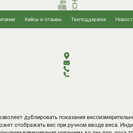
мпании
Кейсы и отзывы
Техподдержка
Новост
озволяет дублировать показания весоизмерительно
ожет отображать вес при ручном вводе веса. Инди
ончании взвешивания миганием до тех пор, пока т