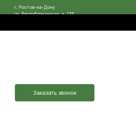
г. Ростов-на-Дону
ул. Республиканская, д. 135
+7 (800) 555-69-13
Весовое
программное
обеспечение и
автоматизация
nais-intex@nais.ru
ООО «НАИС ИНТЕХ»
ИНН: 6164132222
Заказать звонок